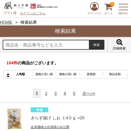
0
ゲスト様
ログインはこちら
MENU
マイページ
カート
HOME
検索結果
検索結果
詳細検索
104
件
の商品がございます。
人気順
価格が安い順
価格が高い順
新着順
商品名順
1
2
3
4
5
次へ>>
きらず揚げ しお １4０ｇ ×20
会員価格は会員様のみ公開