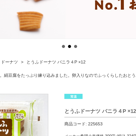
ドーナツ
とうふドーナツ バニラ４P ×12
用。絹豆腐をたっぷり練り込みました。卵入りなのでふっくらしたおと
とうふドーナツ バニラ４P ×12
商品コード:
225653