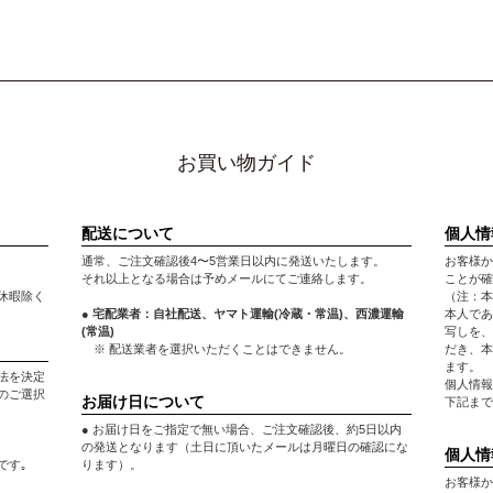
お買い物ガイド
配送について
個人情
通常、ご注文確認後4〜5営業日以内に発送いたします。
お客様か
それ以上となる場合は予めメールにてご連絡します。
ことが確
休暇除く
（注：本
● 宅配業者：自社配送、ヤマト運輸(冷蔵・常温)、西濃運輸
本人であ
(常温)
写しを、
※ 配送業者を選択いただくことはできません。
だき、本
ます。
法を決定
個人情報
のご選択
お届け日について
下記まで
● お届け日をご指定で無い場合、ご注文確認後、約5日以内
の発送となります（土日に頂いたメールは月曜日の確認にな
個人情
です｡
ります）。
お客様か