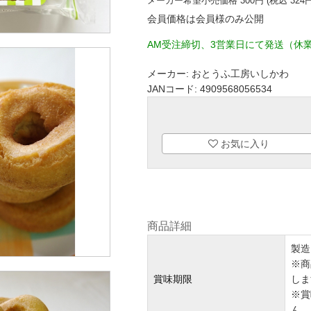
メーカー希望小売価格
300
円 (税込
324
円
会員価格は会員様のみ公開
AM受注締切、3営業日にて発送（休
メーカー:
おとうふ工房いしかわ
JANコード:
4909568056534
お気に入り
商品詳細
製造
※商
賞味期限
しま
※賞
ん。