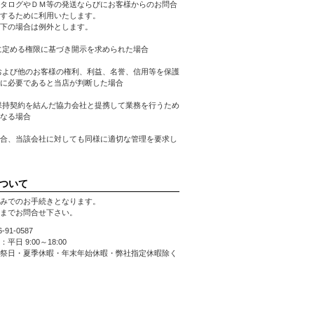
タログやＤＭ等の発送ならびにお客様からのお問合
するために利用いたします。
下の場合は例外とします。
に定める権限に基づき開示を求められた場合
および他のお客様の権利、利益、名誉、信用等を保護
に必要であると当店が判断した場合
保持契約を結んだ協力会社と提携して業務を行うため
なる場合
合、当該会社に対しても同様に適切な管理を要求し
ついて
みでのお手続きとなります。
までお問合せ下さい。
66-91-0587
平日 9:00～18:00
祭日・夏季休暇・年末年始休暇・弊社指定休暇除く