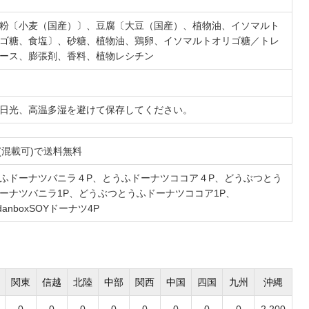
粉〔小麦（国産）〕、豆腐〔大豆（国産）、植物油、イソマルト
ゴ糖、食塩〕、砂糖、植物油、鶏卵、イソマルトオリゴ糖／トレ
ース、膨張剤、香料、植物レシチン
日光、高温多湿を避けて保存してください。
s (混載可)で送料無料
ふドーナツバニラ４P
、
とうふドーナツココア４P
、
どうぶつとう
ーナツバニラ1P
、
どうぶつとうふドーナツココア1P
、
ndanboxSOYドーナツ4P
関東
信越
北陸
中部
関西
中国
四国
九州
沖縄
0
0
0
0
0
0
0
0
2,200