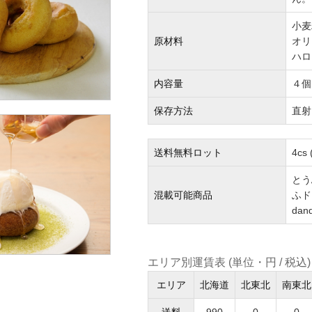
小麦
原材料
オリ
ハロ
内容量
４個
保存方法
直射
送料無料ロット
4c
とう
混載可能商品
ふド
da
エリア別運賃表 (単位・円 / 税込)
エリア
北海道
北東北
南東北
送料
990
0
0