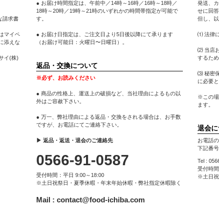
● お届け時間指定は、午前中／14時～16時／16時～18時／
発送、カ
18時～20時／19時～21時のいずれかの時間帯指定が可能で
せに回答
な請求書
す。
但し、以
はマイペ
● お届け日指定は、ご注文日より5日後以降にて承ります
⑴ 法律
に添えな
（お届け可能日：火曜日〜日曜日）。
⑵ 当店
イ(株)
するため
返品・交換について
⑶ 秘密
※必ず、お読みください
に必要と
● 商品の性格上、運送上の破損など、当社理由によるもの以
※この場
外はご容赦下さい。
ます。
● 万一、弊社理由による返品・交換をされる場合は、お手数
ですが、お電話にてご連絡下さい。
退会に
▶ 返品・返送・退会のご連絡先
お電話の
下記番号
0566-91-0587
Tel : 05
受付時間：
受付時間：平日 9:00～18:00
※土日祝
※土日祝祭日・夏季休暇・年末年始休暇・弊社指定休暇除く
Mail :
contact@food-ichiba.com