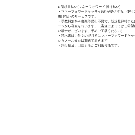
● 請求書払い(マネーフォワード 掛け払い)
・マネーフォワードケッサイ(株)が提供する、便利
掛け払いのサービスです。
・手数料無料＆書類等提出不要で、新規登録時また
ージから審査を行います。（審査によってはご希望
い場合がございます、予めご了承ください）
・請求書はご注文の翌月初にマネーフォワードケッサ
からメールまたは郵送で届きます
・銀行振込、口座引落がご利用可能です。