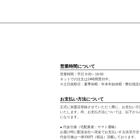
営業時間について
営業時間：平日 9:00～18:00
ネットでの注文は24時間受付中。
※土日祝祭日・夏季休暇・年末年始休暇・弊社指定
お支払い方法について
正式に加盟店登録させていただく際に、お支払い方
いたします。尚、お支払方法については、以下から
になります。
● 代金引換（宅配業者：ヤマト運輸）
お届け時に配送会社へ現金でお支払いする決済方法
代金引換は一律330円（税込）頂戴しております。