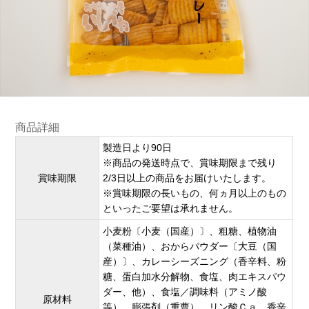
商品詳細
製造日より90日
※商品の発送時点で、賞味期限まで残り
賞味期限
2/3日以上の商品をお届けいたします。
※賞味期限の長いもの、何ヵ月以上のもの
といったご要望は承れません。
小麦粉〔小麦（国産）〕、粗糖、植物油
（菜種油）、おからパウダー〔大豆（国
産）〕、カレーシーズニング（香辛料、粉
糖、蛋白加水分解物、食塩、肉エキスパウ
ダー、他）、食塩／調味料（アミノ酸
原材料
等）、膨張剤（重曹）、リン酸Ｃａ、香辛