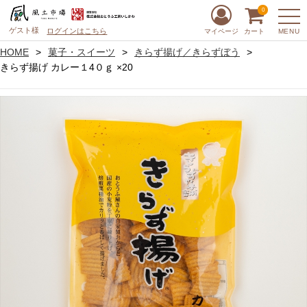
0
ゲスト様
ログインはこちら
MENU
マイページ
カート
HOME
菓子・スイーツ
きらず揚げ／きらずぼう
きらず揚げ カレー１4０ｇ ×20