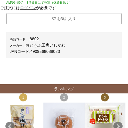
AM受注締切、3営業日にて発送（休業日除く）
ご注文には
ログイン
が必要です
お気に入り
8802
商品コード：
おとうふ工房いしかわ
メーカー：
JANコード:
4909568088023
ランキング
1
2
3