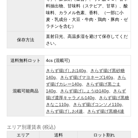
料抽出物、甘味料（ステビア、甘草）、酸
味料、カラメル色素、香料、（一部に小
麦・乳成分・大豆・牛肉・鶏肉・豚肉・ゼ
ラチンを含む）
直射日光、高温多湿を避けて保存してくだ
保存方法
さい。
送料無料ロット
4cs (混載可)
きらず揚げしお140g
、
きらず揚げ黒砂糖
140g
、
きらず揚げマヨネーズ140g
、
きら
ず揚げカレー140g
、
きらず揚げ黒ごま
混載可能商品
140g
、
きらず揚げしょうゆ140g
、
きらず
揚げ濃厚キャラメル140g
、
きらず揚げ黒糖
きなこ110g
、
きらず揚げコンソメ110g
、
きらず揚げしお4連
、
きらず揚げ黒糖4連
エリア別運賃表 (税込)
エリア
送料
ロット割れ