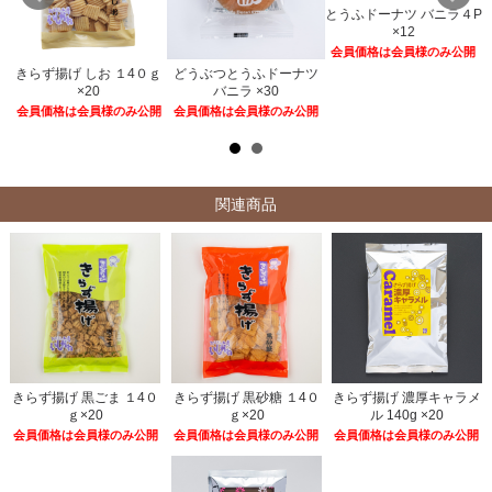
とうふドーナツ バニラ４P
×12
会員価格は会員様のみ公開
きらず揚げ しお １4０ｇ
どうぶつとうふドーナツ
２
×20
バニラ ×30
開
会員価格は会員様のみ公開
会員価格は会員様のみ公開
関連商品
きらず揚げ 黒ごま １4０
きらず揚げ 黒砂糖 １4０
きらず揚げ 濃厚キャラメ
ｇ×20
ｇ×20
ル 140g ×20
会員価格は会員様のみ公開
会員価格は会員様のみ公開
会員価格は会員様のみ公開