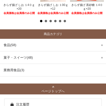
きらず揚げ しお １4０ｇ
きらず揚げ しお １00ｇ
きらず揚げ 黒砂糖 １4０
×20
×12
ｇ×20
開
会員価格は会員様のみ公開
会員価格は会員様のみ公開
会員価格は会員様のみ公開
商品カテゴリ
食品(58)
＋
菓子・スイーツ(48)
＋
業務用食品(3)
ページトップへ
注文履歴