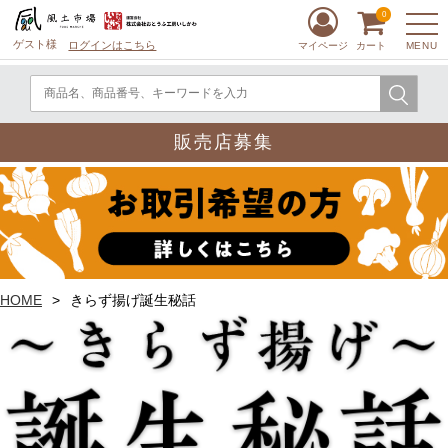
0
ゲスト様
ログインはこちら
MENU
マイページ
カート
販売店募集
HOME
きらず揚げ誕生秘話