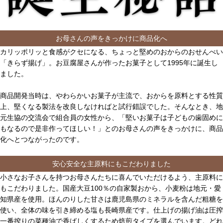
お母さんの声をきっかけに商品化へ
カリッポリッと食感がクセになる、ちょっと堅めのおからのおせんべい
「きらず揚げ」。お豆腐屋さんが作ったお菓子として1995年に誕生し
ました。
商品開発当時は、やわらかいお菓子が主流で、おからを原料とする性質
上、堅くなる製法を改良しなければと試行錯誤でした。そんなとき、地
元生協の交流会で組合員の女性から、「堅いお菓子は子どもの歯固めに
もなるので是非作ってほしい！」とのお母さんの声をきっかけに、商品
化へとつながったのです。
安心安全な主原料にもこだわりました
小さなお子さんを持つお母さんたちに喜んでいただけるよう、主原料に
もこだわりました。国産大豆100％の自家製おから、小麦粉は地元・愛
知県産を使用。ほんのりした甘さは鹿児島県のミネラルを含んだ粗糖を
使い、全体の味を引き締める塩も長崎県産です。仕上げの揚げ油は圧搾
一番搾りの菜種油で香ばしくするため焙煎タイプを選んでいます。どれ