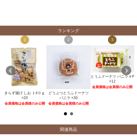
ランキング
1
2
3
とうふドーナツ バニラ４P
×12
会員価格は会員様のみ公開
きらず揚げ しお １4０ｇ
どうぶつとうふドーナツ
２
×20
バニラ ×30
開
会員価格は会員様のみ公開
会員価格は会員様のみ公開
関連商品