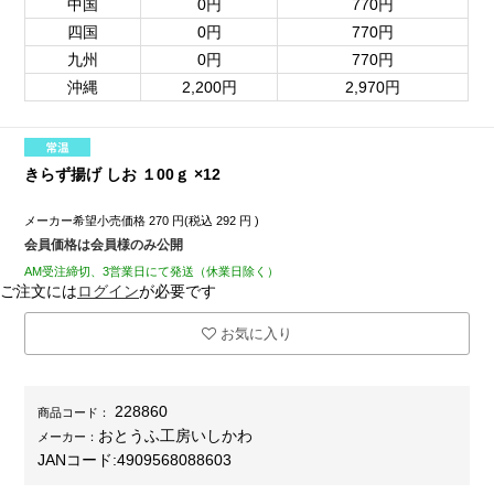
中国
0円
770円
四国
0円
770円
九州
0円
770円
沖縄
2,200円
2,970円
きらず揚げ しお １00ｇ ×12
メーカー希望小売価格
270
円(税込
292
円 )
会員価格は会員様のみ公開
AM受注締切、3営業日にて発送（休業日除く）
ご注文には
ログイン
が必要です
お気に入り
228860
商品コード：
おとうふ工房いしかわ
メーカー：
JANコード:
4909568088603