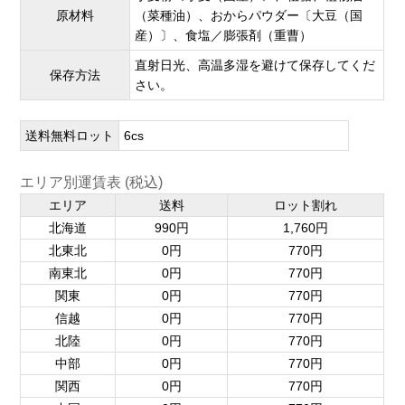
原材料
（菜種油）、おからパウダー〔大豆（国
産）〕、食塩／膨張剤（重曹）
直射日光、高温多湿を避けて保存してくだ
保存方法
さい。
送料無料ロット
6cs
エリア別運賃表 (税込)
エリア
送料
ロット割れ
北海道
990円
1,760円
北東北
0円
770円
南東北
0円
770円
関東
0円
770円
信越
0円
770円
北陸
0円
770円
中部
0円
770円
関西
0円
770円