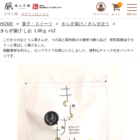
0
ゲスト様
ログインはこちら
MENU
マイページ
カート
HOME
菓子・スイーツ
きらず揚げ／きらずぼう
きらず揚げ しお １00ｇ ×12
こだわりのおとうふ屋さんが、うの花と国内産の小麦粉で練りあげ、焙煎菜種油でカ
リッと香ばしく揚げました。
脱酸素材を封入し、ロングライフ仕様にいたしました。便利なチャック付きパッケー
ジです。