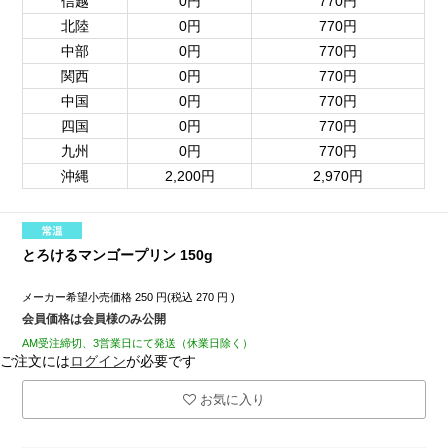
信越
0円
770円
北陸
0円
770円
中部
0円
770円
関西
0円
770円
中国
0円
770円
四国
0円
770円
九州
0円
770円
沖縄
2,200円
2,970円
とろけるマンゴープリン 150g
メーカー希望小売価格
250
円(税込
270
円 )
会員価格は会員様のみ公開
AM受注締切、3営業日にて発送（休業日除く）
ご注文には
ログイン
が必要です
お気に入り