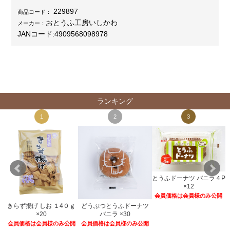
229897
商品コード：
おとうふ工房いしかわ
メーカー：
JANコード:
4909568098978
ランキング
1
2
3
とうふドーナツ バニラ４P
×12
会員価格は会員様のみ公開
きらず揚げ しお １4０ｇ
どうぶつとうふドーナツ
２
×20
バニラ ×30
開
会員価格は会員様のみ公開
会員価格は会員様のみ公開