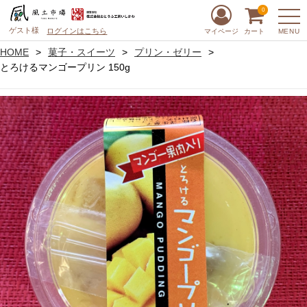
0
ゲスト様
ログインはこちら
MENU
マイページ
カート
HOME
菓子・スイーツ
プリン・ゼリー
とろけるマンゴープリン 150g