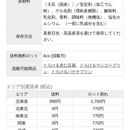
原材料
〔大豆（国産）〕／安定剤（加工でん
粉）、ゲル化剤（増粘多糖類）、酸味料、
乳化剤、香料、調味料（無機塩）、塩化カ
ルシウム、（一部に乳成分を含む）
直射日光・高温多湿を避けて保存してくだ
保存方法
さい。
送料無料ロット
4cs (混載可)
とろける杏仁豆腐
、
とろけるマンゴープリ
混載可能商品
ン
、
とろけるバナナプリン
エリア別運賃表 (税込)
エリア
送料
ロット割れ
北海道
990円
1,760円
北東北
0円
770円
南東北
0円
770円
関東
0円
770円