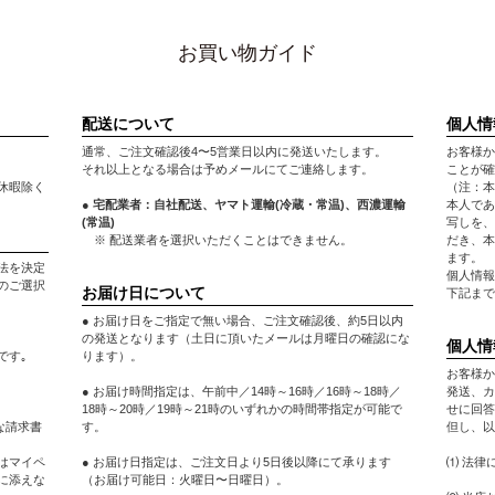
お買い物ガイド
配送について
個人情
通常、ご注文確認後4〜5営業日以内に発送いたします。
お客様か
それ以上となる場合は予めメールにてご連絡します。
ことが確
休暇除く
（注：本
● 宅配業者：自社配送、ヤマト運輸(冷蔵・常温)、西濃運輸
本人であ
(常温)
写しを、
※ 配送業者を選択いただくことはできません。
だき、本
ます。
法を決定
個人情報
のご選択
お届け日について
下記まで
● お届け日をご指定で無い場合、ご注文確認後、約5日以内
の発送となります（土日に頂いたメールは月曜日の確認にな
個人情
です｡
ります）。
お客様か
● お届け時間指定は、午前中／14時～16時／16時～18時／
発送、カ
18時～20時／19時～21時のいずれかの時間帯指定が可能で
せに回答
な請求書
す。
但し、以
はマイペ
● お届け日指定は、ご注文日より5日後以降にて承ります
⑴ 法律
に添えな
（お届け可能日：火曜日〜日曜日）。