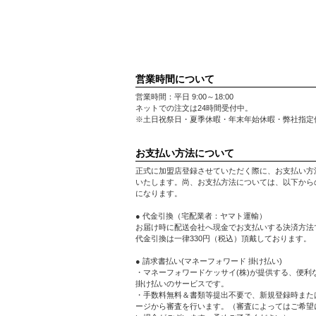
営業時間について
営業時間：平日 9:00～18:00
ネットでの注文は24時間受付中。
※土日祝祭日・夏季休暇・年末年始休暇・弊社指定
お支払い方法について
正式に加盟店登録させていただく際に、お支払い方
いたします。尚、お支払方法については、以下から
になります。
● 代金引換（宅配業者：ヤマト運輸）
お届け時に配送会社へ現金でお支払いする決済方法
代金引換は一律330円（税込）頂戴しております。
● 請求書払い(マネーフォワード 掛け払い)
・マネーフォワードケッサイ(株)が提供する、便利
掛け払いのサービスです。
・手数料無料＆書類等提出不要で、新規登録時また
ージから審査を行います。（審査によってはご希望