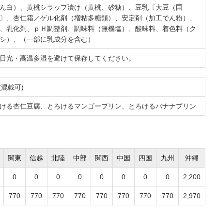
ん白）、黄桃シラップ漬け（黄桃、砂糖）、豆乳〔大豆（国
〕、杏仁霜／ゲル化剤（増粘多糖類）、安定剤（加工でん粉）、
、乳化剤、ｐＨ調整剤、調味料（無機塩）、酸味料、着色料（ク
シ）、（一部に乳成分を含む）
日光・高温多湿を避けて保存してください。
 (混載可)
ける杏仁豆腐
、
とろけるマンゴープリン
、
とろけるバナナプリン
関東
信越
北陸
中部
関西
中国
四国
九州
沖縄
0
0
0
0
0
0
0
0
2,200
770
770
770
770
770
770
770
770
2,970