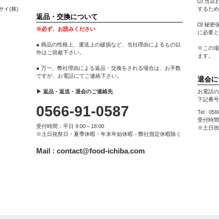
⑵ 当店
イ(株)
するため
返品・交換について
⑶ 秘密
※必ず、お読みください
に必要と
● 商品の性格上、運送上の破損など、当社理由によるもの以
※この場
外はご容赦下さい。
ます。
● 万一、弊社理由による返品・交換をされる場合は、お手数
ですが、お電話にてご連絡下さい。
退会に
▶ 返品・返送・退会のご連絡先
お電話の
下記番号
0566-91-0587
Tel : 05
受付時間：
受付時間：平日 9:00～18:00
※土日祝
※土日祝祭日・夏季休暇・年末年始休暇・弊社指定休暇除く
Mail :
contact@food-ichiba.com