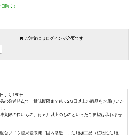
業日除く）
ご注文には
ログイン
が必要です
日より180日
品の発送時点で、賞味期限まで残り2/3日以上の商品をお届けいた
す。
味期限の長いもの、何ヵ月以上のものといったご要望は承れませ
混合ブドウ糖果糖液糖（国内製造）、油脂加工品（植物性油脂、