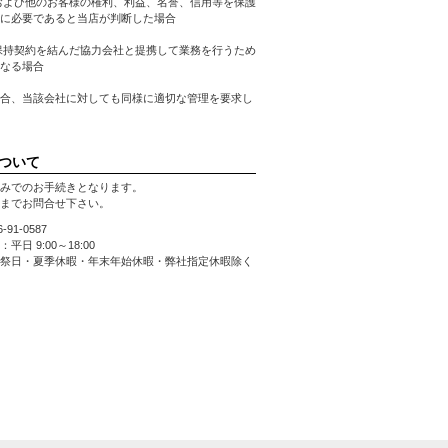
および他のお客様の権利、利益、名誉、信用等を保護
に必要であると当店が判断した場合
保持契約を結んだ協力会社と提携して業務を行うため
なる場合
合、当該会社に対しても同様に適切な管理を要求し
ついて
みでのお手続きとなります。
までお問合せ下さい。
66-91-0587
平日 9:00～18:00
祭日・夏季休暇・年末年始休暇・弊社指定休暇除く