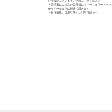
い場合がございます、予めご了承ください）
・請求書はご注文の翌月初にマネーフォワードケッサ
からメールまたは郵送で届きます
・銀行振込、口座引落がご利用可能です。