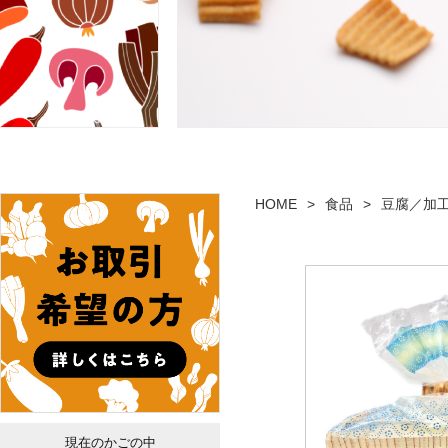
HOME
食品
豆腐／加
現在のかごの中