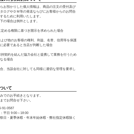
らお預かりした個人情報は、商品の注文の受付及び
タログやＤＭ等の発送ならびにお客様からのお問合
するために利用いたします。
下の場合は例外とします。
に定める権限に基づき開示を求められた場合
および他のお客様の権利、利益、名誉、信用等を保護
に必要であると当店が判断した場合
保持契約を結んだ協力会社と提携して業務を行うため
なる場合
合、当該会社に対しても同様に適切な管理を要求し
ついて
みでのお手続きとなります。
までお問合せ下さい。
66-91-0587
平日 9:00～18:00
祭日・夏季休暇・年末年始休暇・弊社指定休暇除く