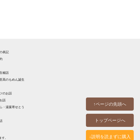
法の表記
約
誕生秘話
・至高のもめん誕生
ナツのお話
のお話
↑ページの先頭へ
うふ・湯葉寄せとう
トップページへ
話
↓説明を読まずに購入
ます。