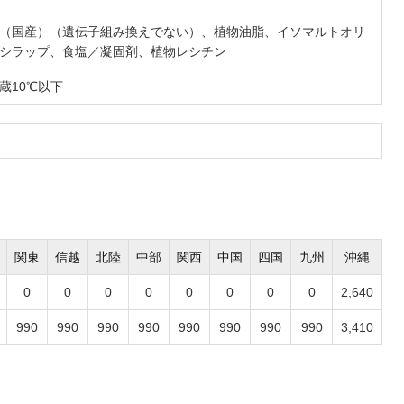
（国産）（遺伝子組み換えでない）、植物油脂、イソマルトオリ
シラップ、食塩／凝固剤、植物レシチン
蔵10℃以下
関東
信越
北陸
中部
関西
中国
四国
九州
沖縄
0
0
0
0
0
0
0
0
2,640
990
990
990
990
990
990
990
990
3,410