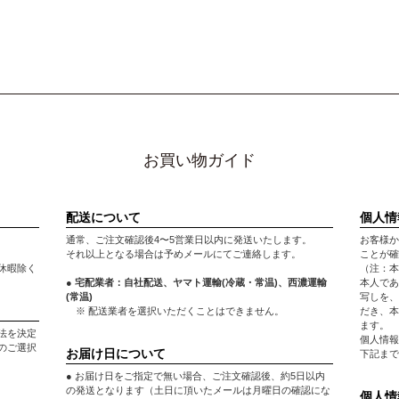
お買い物ガイド
配送について
個人情
通常、ご注文確認後4〜5営業日以内に発送いたします。
お客様か
それ以上となる場合は予めメールにてご連絡します。
ことが確
休暇除く
（注：本
● 宅配業者：自社配送、ヤマト運輸(冷蔵・常温)、西濃運輸
本人であ
(常温)
写しを、
※ 配送業者を選択いただくことはできません。
だき、本
ます。
法を決定
個人情報
のご選択
お届け日について
下記まで
● お届け日をご指定で無い場合、ご注文確認後、約5日以内
の発送となります（土日に頂いたメールは月曜日の確認にな
個人情