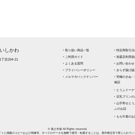
いしかわ
‣ 取り扱い商品一覧
‣ 特定商取引
‣ ご利用ガイド
‣ 加盟店利用規
丁目204-21
‣ よくある質問
‣ お問い合わせ
‣ プライバシーポリシー
‣ きらず揚げ
‣ メルマガバックナンバー
‣ 究極のきぬ
秘話
‣ とうふドー
‣ 豆乳プリン
‣ 山芋寄せと
ふのお話
‣ もち巾着のお
© 風土市場 All Rights reserved.
イトに掲載のコピーおよび画像等、すべてのデータを無断で複写・転載することは、著作権法等で禁じられてい