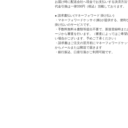
お届け時に配送会社へ現金でお支払いする決済方法
代金引換は一律330円（税込）頂戴しております。
● 請求書払い(マネーフォワード 掛け払い)
・マネーフォワードケッサイ(株)が提供する、便利
掛け払いのサービスです。
・手数料無料＆書類等提出不要で、新規登録時また
ージから審査を行います。（審査によってはご希望
い場合がございます、予めご了承ください）
・請求書はご注文の翌月初にマネーフォワードケッサ
からメールまたは郵送で届きます
・銀行振込、口座引落がご利用可能です。