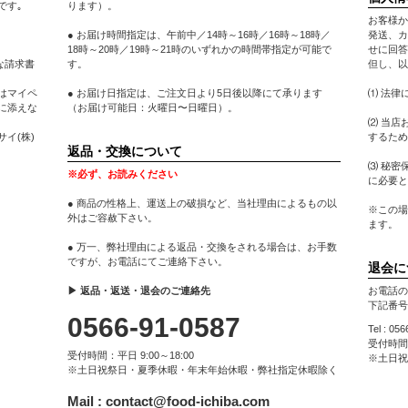
です｡
ります）。
お客様か
● お届け時間指定は、午前中／14時～16時／16時～18時／
発送、カ
18時～20時／19時～21時のいずれかの時間帯指定が可能で
せに回答
な請求書
す。
但し、以
はマイペ
● お届け日指定は、ご注文日より5日後以降にて承ります
⑴ 法律
に添えな
（お届け可能日：火曜日〜日曜日）。
⑵ 当店
イ(株)
するため
返品・交換について
⑶ 秘密
※必ず、お読みください
に必要と
● 商品の性格上、運送上の破損など、当社理由によるもの以
※この場
外はご容赦下さい。
ます。
● 万一、弊社理由による返品・交換をされる場合は、お手数
ですが、お電話にてご連絡下さい。
退会に
▶ 返品・返送・退会のご連絡先
お電話の
下記番号
0566-91-0587
Tel : 05
受付時間：
受付時間：平日 9:00～18:00
※土日祝
※土日祝祭日・夏季休暇・年末年始休暇・弊社指定休暇除く
Mail :
contact@food-ichiba.com