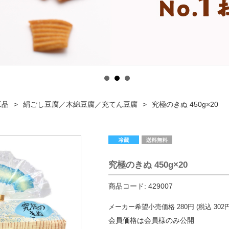
工品
絹ごし豆腐／木綿豆腐／充てん豆腐
究極のきぬ 450g×20
究極のきぬ 450g×20
商品コード:
429007
メーカー希望小売価格
280
円 (税込
302
円
会員価格は会員様のみ公開