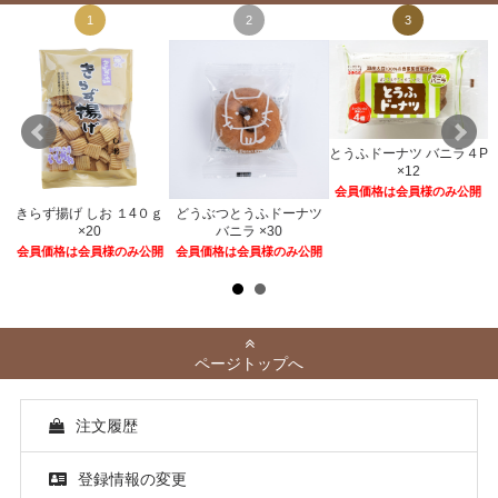
1
2
3
とうふドーナツ バニラ４P
×12
会員価格は会員様のみ公開
きらず揚げ しお １4０ｇ
どうぶつとうふドーナツ
２
×20
バニラ ×30
開
会員価格は会員様のみ公開
会員価格は会員様のみ公開
ページトップへ
注文履歴
登録情報の変更