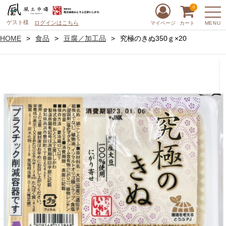
0
ゲスト様
ログインはこちら
MENU
マイページ
カート
HOME
食品
豆腐／加工品
究極のきぬ350ｇ×20