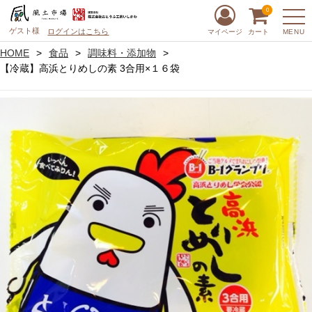
0
ゲスト様
ログインはこちら
MENU
マイページ
カート
HOME
食品
調味料・添加物
【冷蔵】高浜とりめしの素 3合用×１６袋