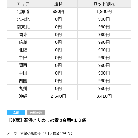
エリア
送料
ロット割れ
北海道
990円
1,980円
北東北
0円
990円
南東北
0円
990円
関東
0円
990円
信越
0円
990円
北陸
0円
990円
中部
0円
990円
関西
0円
990円
中国
0円
990円
四国
0円
990円
九州
0円
990円
沖縄
2,640円
3,410円
【冷蔵】高浜とりめしの素 3合用×１６袋
メーカー希望小売価格
550
円(税込
594
円 )