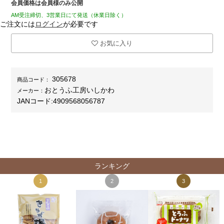
会員価格は会員様のみ公開
AM受注締切、3営業日にて発送（休業日除く）
ご注文には
ログイン
が必要です
お気に入り
305678
商品コード：
おとうふ工房いしかわ
メーカー：
JANコード:
4909568056787
ランキング
1
2
3