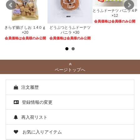
とうふドーナツ バニラ４P
×12
会員価格は会員様のみ公開
きらず揚げ しお １4０ｇ
どうぶつとうふドーナツ
２
×20
バニラ ×30
開
会員価格は会員様のみ公開
会員価格は会員様のみ公開
ページトップへ
注文履歴
登録情報の変更
再入荷リスト
お気に入りアイテム