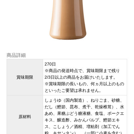
商品詳細
270日
※商品の発送時点で、賞味期限まで残り
賞味期限
2/3日以上の商品をお届けいたします。
※賞味期限の長いもの、何ヵ月以上のもの
といったご要望は承れません。
しょうゆ（国内製造）、ねりごま、砂糖、
だし（鰹節、昆布、煮干、乾燥椎茸）、水
あめ、果糖ぶどう糖液糖、食塩、ポークエ
原材料
キス、醸造酢、みかんパルプ、鰹節エキ
ス、こしょう／酒精、増粘剤（加工でん
粉、キサンタン）、（一部に小麦を含む）