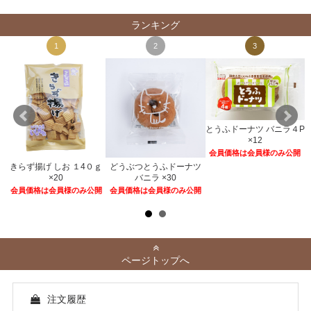
ランキング
1
2
3
とうふドーナツ バニラ４P
×12
会員価格は会員様のみ公開
きらず揚げ しお １4０ｇ
どうぶつとうふドーナツ
２
×20
バニラ ×30
開
会員価格は会員様のみ公開
会員価格は会員様のみ公開
ページトップへ
注文履歴