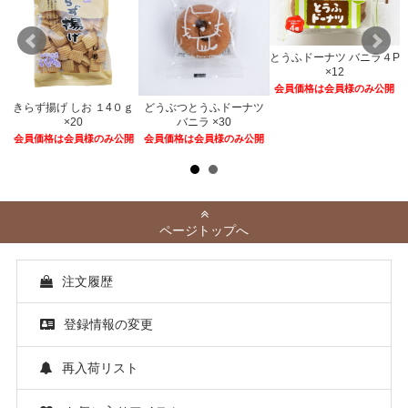
とうふドーナツ バニラ４P
×12
会員価格は会員様のみ公開
きらず揚げ しお １4０ｇ
どうぶつとうふドーナツ
２
×20
バニラ ×30
開
会員価格は会員様のみ公開
会員価格は会員様のみ公開
ページトップへ
注文履歴
登録情報の変更
再入荷リスト