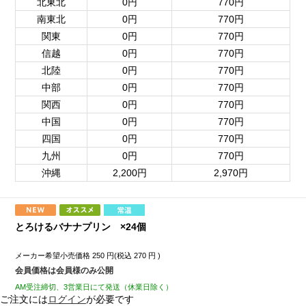
北東北
0円
770円
南東北
0円
770円
関東
0円
770円
信越
0円
770円
北陸
0円
770円
中部
0円
770円
関西
0円
770円
中国
0円
770円
四国
0円
770円
九州
0円
770円
沖縄
2,200円
2,970円
とろけるバナナプリン ×24個
メーカー希望小売価格
250
円(税込
270
円 )
会員価格は会員様のみ公開
AM受注締切、3営業日にて発送（休業日除く）
ご注文には
ログイン
が必要です