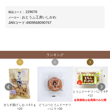
229076
商品コード：
おとうふ工房いしかわ
メーカー：
JANコード:
4909568090767
ランキング
1
2
3
とうふドーナツ バニラ４P
×12
会員価格は会員様のみ公開
きらず揚げ しお １4０ｇ
どうぶつとうふドーナツ
２
×20
バニラ ×30
開