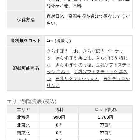
酸化ケイ素、香料
直射日光、高温多湿を避けて保存してくだ
保存方法
さい。
送料無料ロット
4cs (混載可)
きらずぼう しお
、
きらずぼう ピーナッ
ツ
、
きらずぼう 黒ごま
、
きらずぼう 梅じ
お
、
きらずぼう のり塩
、
豆乳ソフトスティ
混載可能商品
ック 白みつ
、
豆乳ソフトスティック 黒み
つ
、
豆乳サクサクかりんと
、
豆乳チョコか
りんと
エリア別運賃表 (税込)
エリア
送料
ロット割れ
北海道
990円
1,760円
北東北
0円
770円
南東北
0円
770円