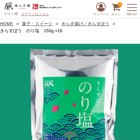
0
ゲスト様
ログインはこちら
MENU
マイページ
カート
HOME
菓子・スイーツ
きらず揚げ／きらずぼう
きらずぼう のり塩 150g ×16