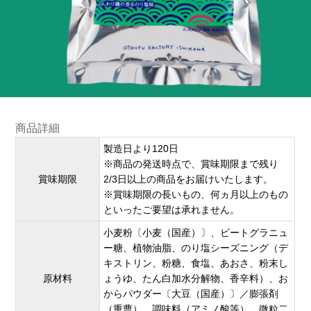
商品詳細
製造日より120日
※商品の発送時点で、賞味期限まで残り
賞味期限
2/3日以上の商品をお届けいたします。
※賞味期限の長いもの、何ヵ月以上のもの
といったご要望は承れません。
小麦粉〔小麦（国産）〕、ビートグラニュ
ー糖、植物油脂、のり塩シーズニング（デ
キストリン、粉糖、食塩、あおさ、粉末し
原材料
ょうゆ、たん白加水分解物、香辛料）、お
からパウダー〔大豆（国産）〕／膨張剤
（重曹）、調味料（アミノ酸等）、微粒二