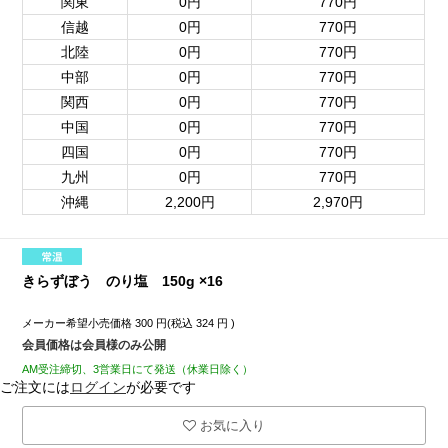
関東
0円
770円
信越
0円
770円
北陸
0円
770円
中部
0円
770円
関西
0円
770円
中国
0円
770円
四国
0円
770円
九州
0円
770円
沖縄
2,200円
2,970円
きらずぼう のり塩 150g ×16
メーカー希望小売価格
300
円(税込
324
円 )
会員価格は会員様のみ公開
AM受注締切、3営業日にて発送（休業日除く）
ご注文には
ログイン
が必要です
お気に入り